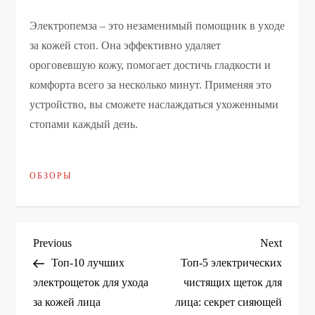
Электропемза – это незаменимый помощник в уходе
за кожей стоп. Она эффективно удаляет
ороговевшую кожу, помогает достичь гладкости и
комфорта всего за несколько минут. Применяя это
устройство, вы сможете наслаждаться ухоженными
стопами каждый день.
ОБЗОРЫ
Н
Previous
Next
Previous
Next
Post
Post
Топ-10 лучших
Топ-5 электрических
а
электрощеток для ухода
чистящих щеток для
за кожей лица
лица: секрет сияющей