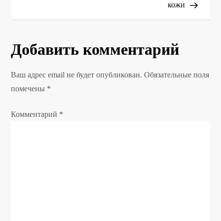
в
кожи
и
г
Добавить комментарий
а
Ваш адрес email не будет опубликован.
Обязательные поля
ц
помечены
*
и
Комментарий
*
я
п
о
з