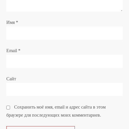
а
п
Имя
*
и
с
Email
*
я
м
Сайт
Сохранить моё имя, email и адрес сайта в этом
браузере для последующих моих комментариев.