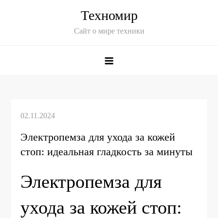
Skip
Техномир
to
Сайт о мире техники
content
Электропемза для ухода за кожей
стоп: идеальная гладкость за минуты
Электропемза для
ухода за кожей стоп: