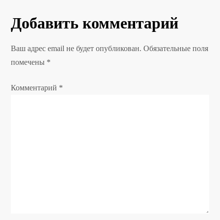
и
Добавить комментарий
г
Ваш адрес email не будет опубликован.
Обязательные поля
а
помечены
*
ц
Комментарий
*
и
я
п
о
з
а