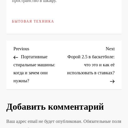
пространство в шкафу.
БЫТОВАЯ ТЕХНИКА
Н
Previous
Next
Previous
Next
Post
Post
Портативные
Форой 2.5 в баскетболе:
а
стиральные машины:
что это и как её
когда и зачем они
использовать в ставках?
в
нужны?
и
г
Добавить комментарий
а
Ваш адрес email не будет опубликован.
Обязательные поля