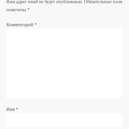
Ваш адрес email не будет опубликован.
Обязательные поля
ц
помечены
*
и
Комментарий
*
я
п
о
з
а
п
Имя
*
и