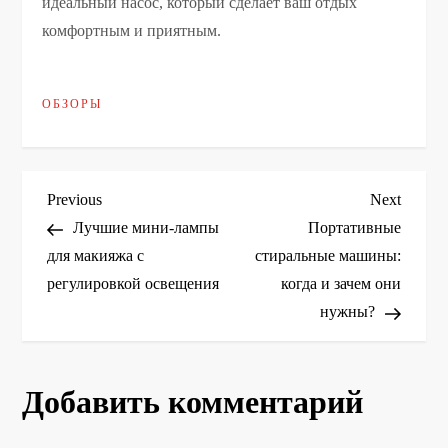
идеальный насос, который сделает ваш отдых
комфортным и приятным.
ОБЗОРЫ
Н
Previous
Next
Previous
Next
Post
Post
Лучшие мини-лампы
Портативные
а
для макияжа с
стиральные машины:
регулировкой освещения
когда и зачем они
в
нужны?
и
г
Добавить комментарий
а