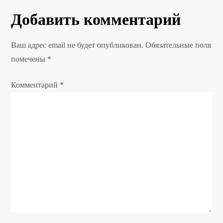
г
Добавить комментарий
а
Ваш адрес email не будет опубликован.
Обязательные поля
ц
помечены
*
и
Комментарий
*
я
п
о
з
а