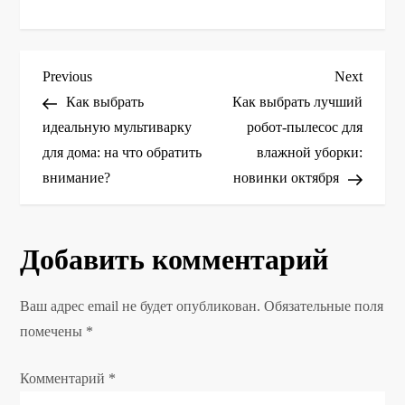
Н
Previous
Next
Previous
Next
Post
Post
Как выбрать
Как выбрать лучший
а
идеальную мультиварку
робот-пылесос для
для дома: на что обратить
влажной уборки:
в
внимание?
новинки октября
и
г
Добавить комментарий
а
Ваш адрес email не будет опубликован.
Обязательные поля
ц
помечены
*
и
Комментарий
*