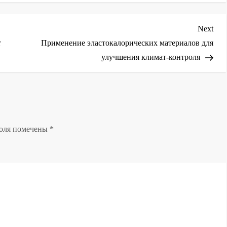
Nex
Next
Post
т
Применение эластокалорических материалов для
улучшения климат-контроля
поля помечены
*