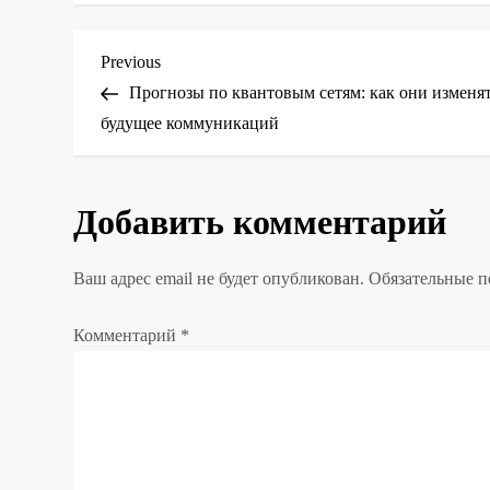
Н
Previous
Previous
Post
Прогнозы по квантовым сетям: как они изменя
а
будущее коммуникаций
в
Добавить комментарий
и
г
Ваш адрес email не будет опубликован.
Обязательные 
а
Комментарий
*
ц
и
я