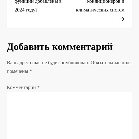
функции добавлены в
кондиционеров и
в
2024 году?
климатических систем
и
г
Добавить комментарий
а
ц
Ваш адрес email не будет опубликован.
Обязательные поля
помечены
*
и
Комментарий
*
я
п
о
з