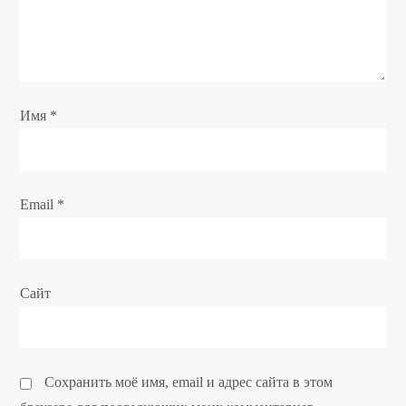
а
п
Имя
*
и
с
я
Email
*
м
Сайт
Сохранить моё имя, email и адрес сайта в этом