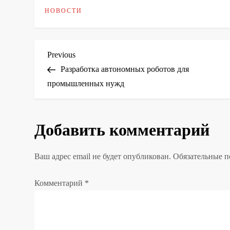
НОВОСТИ
Н
Previous
Previous
Post
Разработка автономных роботов для
а
промышленных нужд
в
Добавить комментарий
и
г
Ваш адрес email не будет опубликован.
Обязательные 
а
Комментарий
*
ц
и