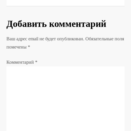
и
г
Добавить комментарий
а
Ваш адрес email не будет опубликован.
Обязательные поля
ц
помечены
*
и
Комментарий
*
я
п
о
з