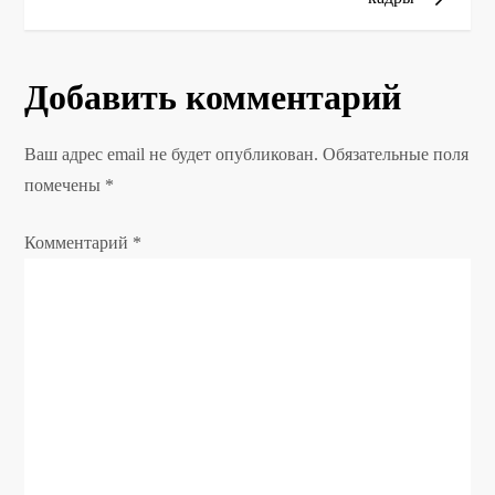
и
г
Добавить комментарий
а
Ваш адрес email не будет опубликован.
Обязательные поля
ц
помечены
*
и
Комментарий
*
я
п
о
з