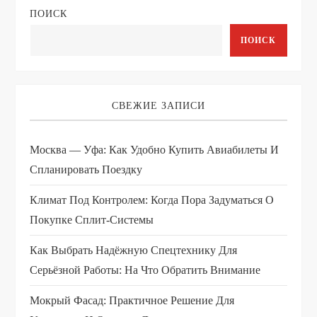
ПОИСК
а
ПОИСК
ц
и
СВЕЖИЕ ЗАПИСИ
я
Москва — Уфа: Как Удобно Купить Авиабилеты И
п
Спланировать Поездку
о
Климат Под Контролем: Когда Пора Задуматься О
з
Покупке Сплит-Системы
Как Выбрать Надёжную Спецтехнику Для
а
Серьёзной Работы: На Что Обратить Внимание
п
Мокрый Фасад: Практичное Решение Для