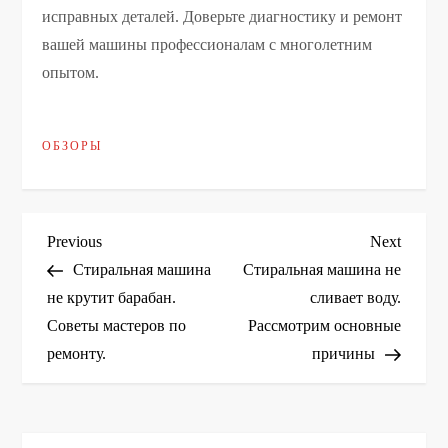
исправных деталей. Доверьте диагностику и ремонт
вашей машины профессионалам с многолетним
опытом.
ОБЗОРЫ
Н
Previous
Next
Previous
Next
Post
Post
Стиральная машина
Стиральная машина не
а
не крутит барабан.
сливает воду.
Советы мастеров по
Рассмотрим основные
в
ремонту.
причины
и
г