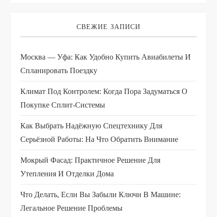
и
я
СВЕЖИЕ ЗАПИСИ
п
Москва — Уфа: Как Удобно Купить Авиабилеты И
о
Спланировать Поездку
з
Климат Под Контролем: Когда Пора Задуматься О
Покупке Сплит-Системы
а
Как Выбрать Надёжную Спецтехнику Для
п
Серьёзной Работы: На Что Обратить Внимание
и
Мокрый Фасад: Практичное Решение Для
Утепления И Отделки Дома
с
Что Делать, Если Вы Забыли Ключи В Машине:
я
Легальное Решение Проблемы