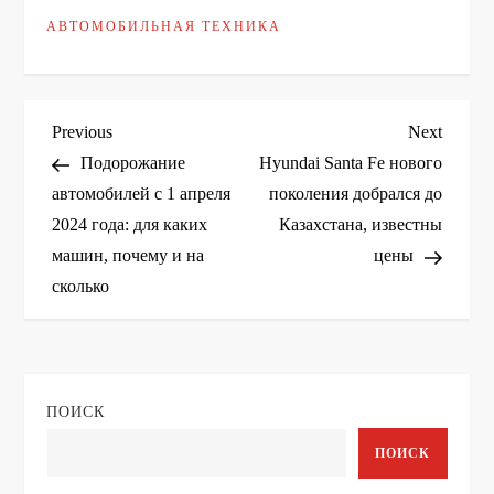
АВТОМОБИЛЬНАЯ ТЕХНИКА
Н
Previous
Next
Previous
Next
Post
Post
Подорожание
Hyundai Santa Fe нового
а
автомобилей с 1 апреля
поколения добрался до
2024 года: для каких
Казахстана, известны
в
машин, почему и на
цены
и
сколько
г
а
ПОИСК
ц
ПОИСК