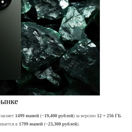
рынке
тавляет
1499 юаней
(~
19,400 рублей
) за версию
12 + 256 ГБ
.
ивается в
1799 юаней
(~
23,300 рублей
).